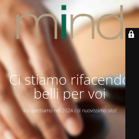
Ci stiamo rifacendo
belli per voi
Via spettiamo nel 2024 col nuovissimo sito!