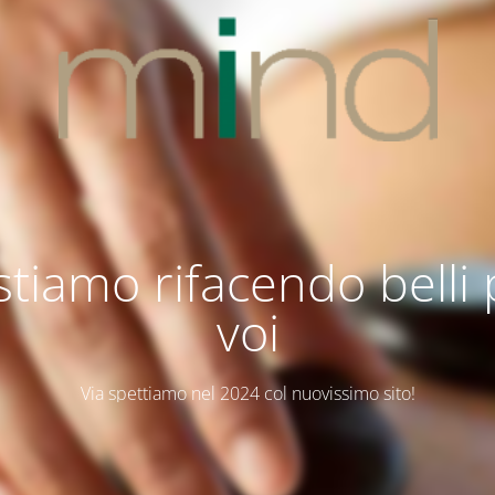
stiamo rifacendo belli
voi
Via spettiamo nel 2024 col nuovissimo sito!