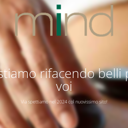
stiamo rifacendo belli
voi
Via spettiamo nel 2024 col nuovissimo sito!