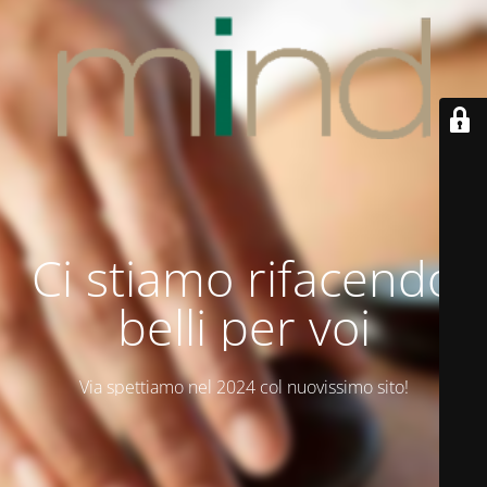
Ci stiamo rifacendo
belli per voi
Via spettiamo nel 2024 col nuovissimo sito!