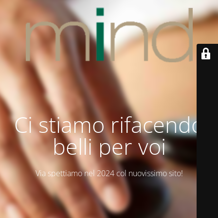
Ci stiamo rifacendo
belli per voi
Via spettiamo nel 2024 col nuovissimo sito!