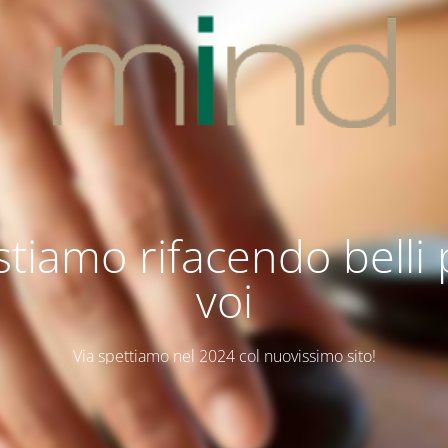
stiamo rifacendo belli
voi
Via spettiamo nel 2024 col nuovissimo sito!