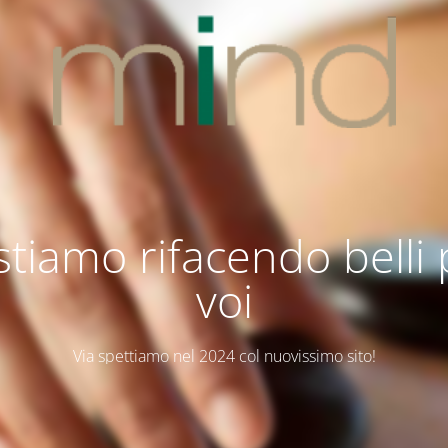
stiamo rifacendo belli
voi
Via spettiamo nel 2024 col nuovissimo sito!